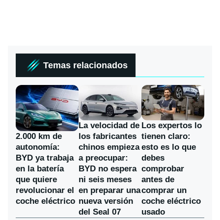
Temas relacionados
La velocidad de
Los expertos lo
los fabricantes
2.000 km de
tienen claro:
chinos empieza
autonomía:
esto es lo que
a preocupar:
BYD ya trabaja
debes
BYD no espera
en la batería
comprobar
ni seis meses
que quiere
antes de
en preparar una
revolucionar el
comprar un
nueva versión
coche eléctrico
coche eléctrico
del Seal 07
usado