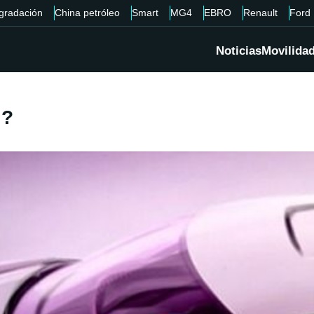
gradación
China petróleo
Smart
MG4
EBRO
Renault
Ford
Noticias
Movilida
 ?