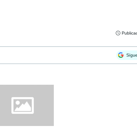
Publica
Sígu