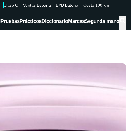
Clase C
Ventas España
BYD batería
Coste 100 km
d
Pruebas
Prácticos
Diccionario
Marcas
Segunda mano