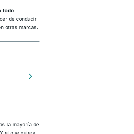
n todo
acer de conducir
en otras marcas.
os
la mayoría de
 el que quiera