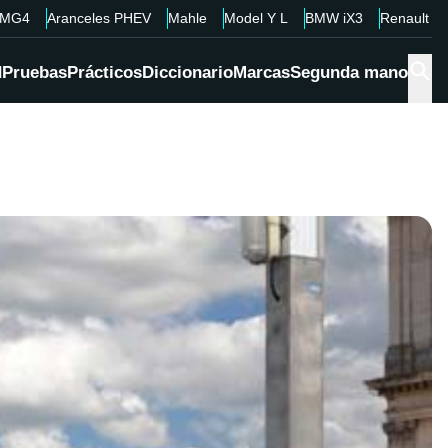
MG4
Aranceles PHEV
Mahle
Model Y L
BMW iX3
Renault 4
d
Pruebas
Prácticos
Diccionario
Marcas
Segunda mano