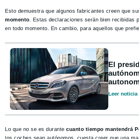
Esto demuestra que algunos fabricantes creen que su
momento
. Estas declaraciones serán bien recibidas p
en todo momento. En cambio, para aquellos que prefie
El presi
autónoma
autonom
Leer noticia
Lo que no se es durante
cuanto tiempo mantendrá Po
los coches sean autónomos, cuesta creer que una mar