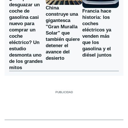
desguazar un
China
coche de
Francia hace
construye una
gasolina casi
historia: los
gigantesca
nuevo para
coches
"Gran Muralla
comprar un
eléctricos ya
Solar" que
coche
venden más
también quiere
eléctrico? Un
que los
detener el
estudio
gasolina y el
avance del
desmonta uno
diésel juntos
desierto
de los grandes
mitos