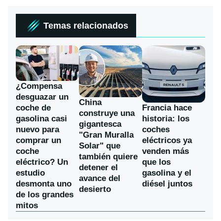
Temas relacionados
¿Compensa
desguazar un
China
coche de
Francia hace
construye una
gasolina casi
historia: los
gigantesca
nuevo para
coches
"Gran Muralla
comprar un
eléctricos ya
Solar" que
coche
venden más
también quiere
eléctrico? Un
que los
detener el
estudio
gasolina y el
avance del
desmonta uno
diésel juntos
desierto
de los grandes
mitos