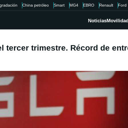
gradación
China petróleo
Smart
MG4
EBRO
Renault
Ford
Noticias
Movilida
el tercer trimestre. Récord de ent