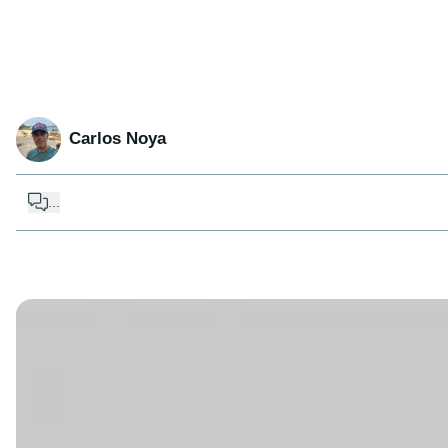
Carlos Noya
...