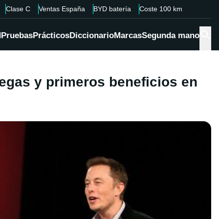
Clase C
Ventas España
BYD batería
Coste 100 km
d
Pruebas
Prácticos
Diccionario
Marcas
Segunda mano
regas y primeros beneficios en