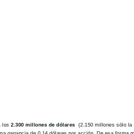
a los
2.300 millones de dólares
(2.150 millones sólo la 
una ganancia de 0.14 dólares por acción. De esa forma m