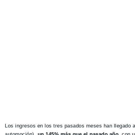
Los ingresos en los tres pasados meses han llegado 
automoción),
un 145% más que el pasado año
, con 