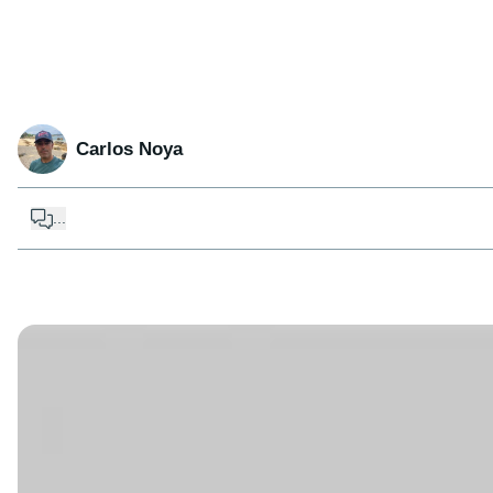
Carlos Noya
...