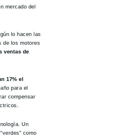
 un mercado del
gún lo hacen las
s de los motores
s ventas de
un 17% el
año para el
grar compensar
ctricos.
nología. Un
s “verdes” como