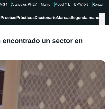
MG4
Aranceles PHEV
Mahle
Model Y L
BMW iX3
Renault 4
d
Pruebas
Prácticos
Diccionario
Marcas
Segunda mano
 encontrado un sector en