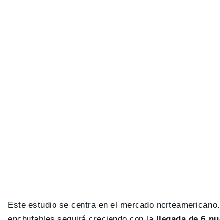
Este estudio se centra en el mercado norteamericano.
enchufables seguirá creciendo con la
llegada de 6 n