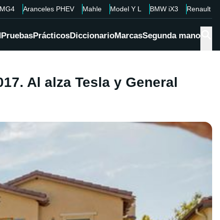
MG4
Aranceles PHEV
Mahle
Model Y L
BMW iX3
Renault 4
d
Pruebas
Prácticos
Diccionario
Marcas
Segunda mano
17. Al alza Tesla y General