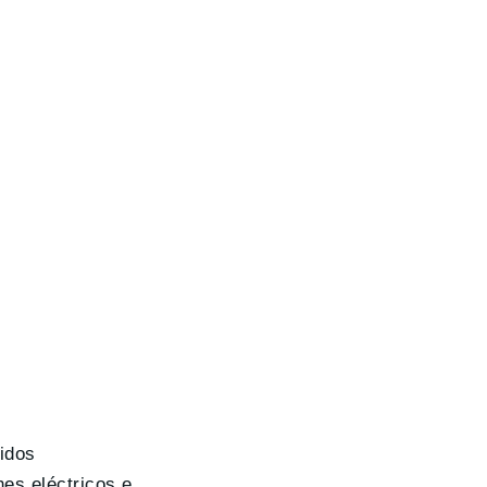
idos
hes eléctricos e