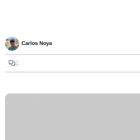
Carlos Noya
...