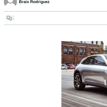
Brais Rodriguez
...