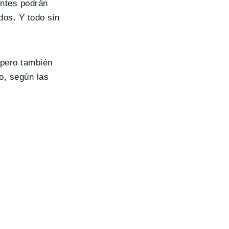
entes podrán
dos. Y todo sin
 pero también
o, según las