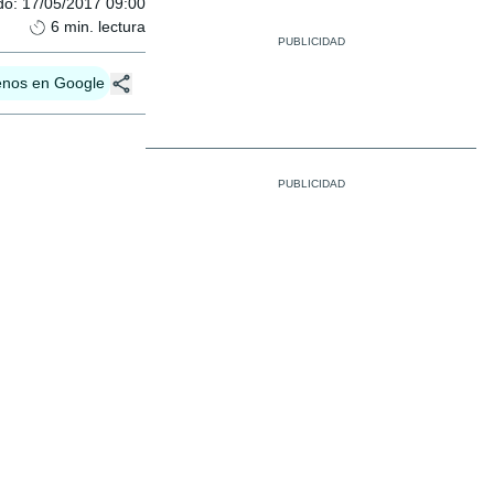
do
:
17/05/2017 09:00
6
min. lectura
enos en Google