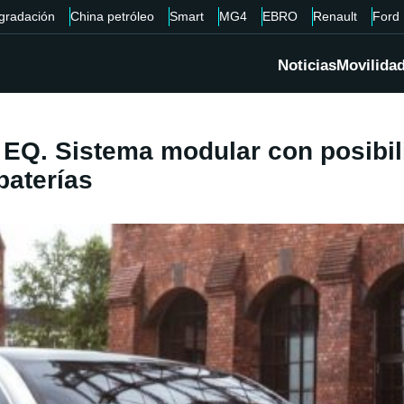
gradación
China petróleo
Smart
MG4
EBRO
Renault
Ford
Noticias
Movilida
EQ. Sistema modular con posibili
baterías