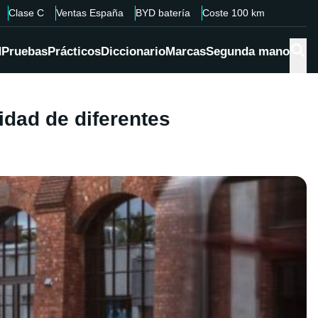
Clase C
Ventas España
BYD batería
Coste 100 km
d
Pruebas
Prácticos
Diccionario
Marcas
Segunda mano
dad de diferentes