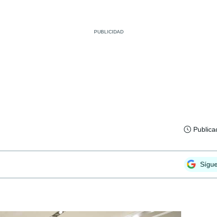
Publica
Sígu