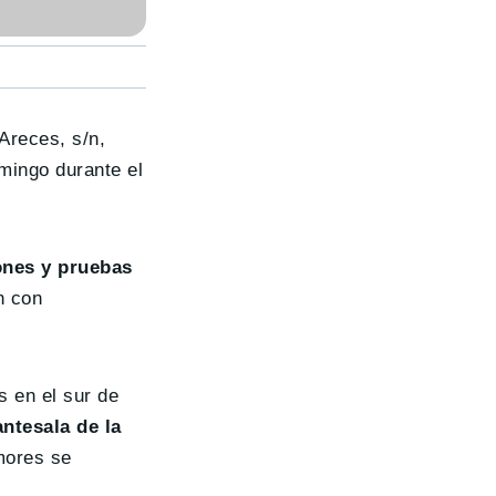
Areces, s/n,
mingo durante el
nes y pruebas
n con
s en el sur de
antesala de la
mores se