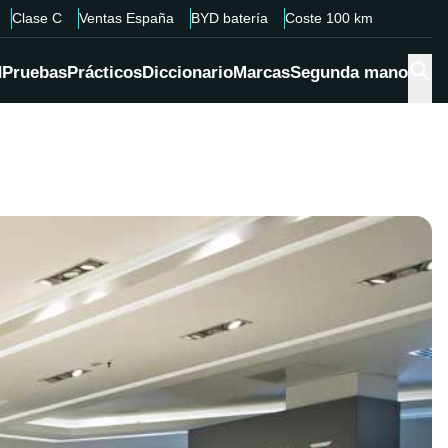
Clase C
Ventas España
BYD batería
Coste 100 km
d
Pruebas
Prácticos
Diccionario
Marcas
Segunda mano