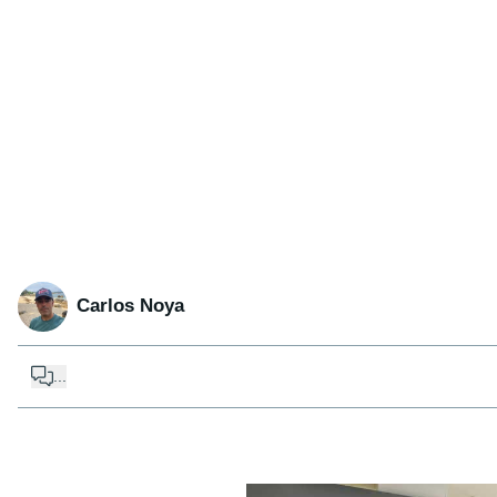
Carlos Noya
...