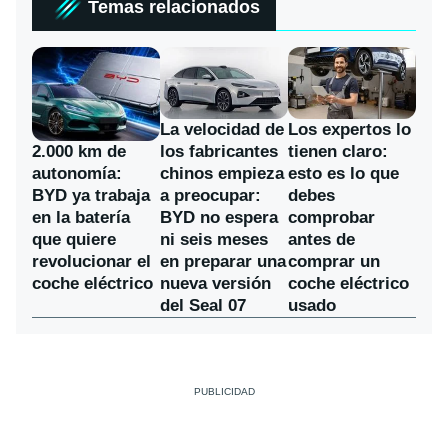
Temas relacionados
La velocidad de
Los expertos lo
los fabricantes
2.000 km de
tienen claro:
chinos empieza
autonomía:
esto es lo que
a preocupar:
BYD ya trabaja
debes
BYD no espera
en la batería
comprobar
ni seis meses
que quiere
antes de
en preparar una
revolucionar el
comprar un
nueva versión
coche eléctrico
coche eléctrico
del Seal 07
usado