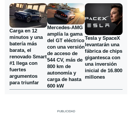
Mercedes-AMG
Carga en 12
amplía la gama
minutos y una
Tesla y SpaceX
del GT eléctrico
batería más
levantarán una
con una versión
barata, el
fábrica de chips
de acceso de
renovado Smart
gigantesca con
544 CV, más de
#1 llega con
una inversión
800 km de
fuertes
inicial de 16.800
autonomía y
argumentos
millones
carga de hasta
para triunfar
600 kW