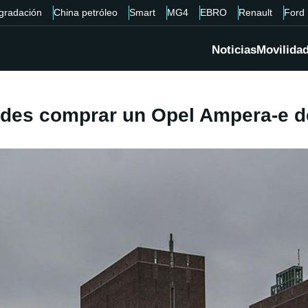
gradación
China petróleo
Smart
MG4
EBRO
Renault
Ford
Noticias
Movilida
edes comprar un Opel Ampera-e 