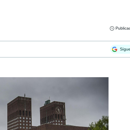
Publica
Sígu