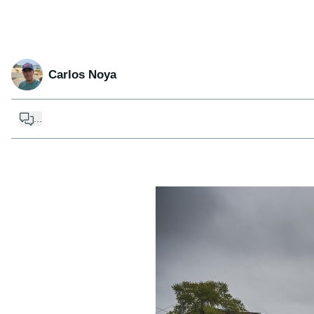
Carlos Noya
...