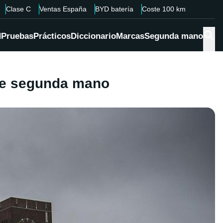
Clase C
Ventas España
BYD batería
Coste 100 km
d
Pruebas
Prácticos
Diccionario
Marcas
Segunda mano
de segunda mano