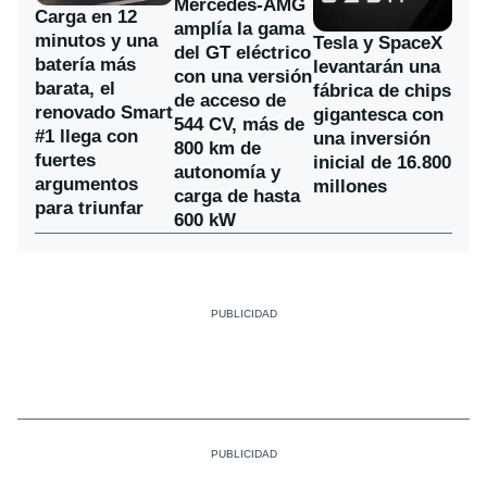
Mercedes-AMG
Carga en 12
amplía la gama
minutos y una
Tesla y SpaceX
del GT eléctrico
batería más
levantarán una
con una versión
barata, el
fábrica de chips
de acceso de
renovado Smart
gigantesca con
544 CV, más de
#1 llega con
una inversión
800 km de
fuertes
inicial de 16.800
autonomía y
argumentos
millones
carga de hasta
para triunfar
600 kW