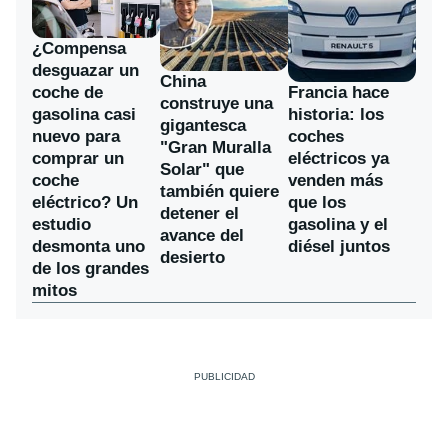
¿Compensa
desguazar un
China
coche de
Francia hace
construye una
gasolina casi
historia: los
gigantesca
nuevo para
coches
"Gran Muralla
comprar un
eléctricos ya
Solar" que
coche
venden más
también quiere
eléctrico? Un
que los
detener el
estudio
gasolina y el
avance del
desmonta uno
diésel juntos
desierto
de los grandes
mitos