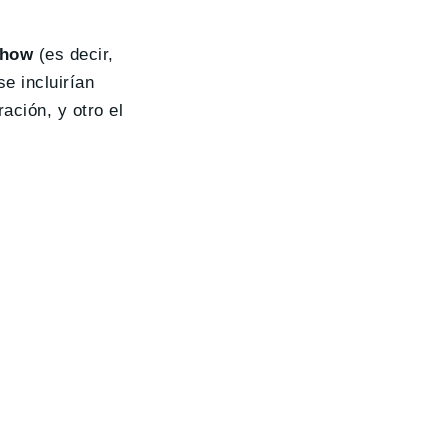
Show
(es decir,
e incluirían
ción, y otro el