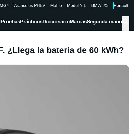
MG4
Aranceles PHEV
Mahle
Model Y L
BMW iX3
Renault 4
d
Pruebas
Prácticos
Diccionario
Marcas
Segunda mano
. ¿Llega la batería de 60 kWh?