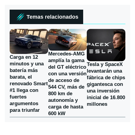
Temas relacionados
Mercedes-AMG
Carga en 12
amplía la gama
minutos y una
Tesla y SpaceX
del GT eléctrico
batería más
levantarán una
con una versión
barata, el
fábrica de chips
de acceso de
renovado Smart
gigantesca con
544 CV, más de
#1 llega con
una inversión
800 km de
fuertes
inicial de 16.800
autonomía y
argumentos
millones
carga de hasta
para triunfar
600 kW