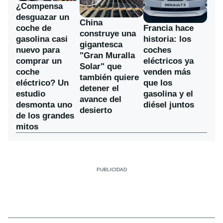
¿Compensa
desguazar un
China
coche de
Francia hace
construye una
gasolina casi
historia: los
gigantesca
nuevo para
coches
"Gran Muralla
comprar un
eléctricos ya
Solar" que
coche
venden más
también quiere
eléctrico? Un
que los
detener el
estudio
gasolina y el
avance del
desmonta uno
diésel juntos
desierto
de los grandes
mitos