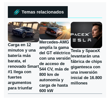
Temas relacionados
Mercedes-AMG
Carga en 12
amplía la gama
minutos y una
Tesla y SpaceX
del GT eléctrico
batería más
levantarán una
con una versión
barata, el
fábrica de chips
de acceso de
renovado Smart
gigantesca con
544 CV, más de
#1 llega con
una inversión
800 km de
fuertes
inicial de 16.800
autonomía y
argumentos
millones
carga de hasta
para triunfar
600 kW