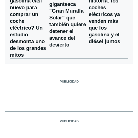
gasolina casi
historia: los
gigantesca
nuevo para
coches
"Gran Muralla
comprar un
eléctricos ya
Solar" que
coche
venden más
también quiere
eléctrico? Un
que los
detener el
estudio
gasolina y el
avance del
desmonta uno
diésel juntos
desierto
de los grandes
mitos