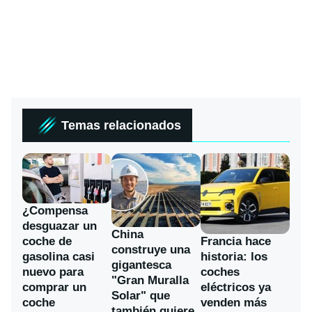
Temas relacionados
¿Compensa
desguazar un
China
coche de
Francia hace
construye una
gasolina casi
historia: los
gigantesca
nuevo para
coches
"Gran Muralla
comprar un
eléctricos ya
Solar" que
coche
venden más
también quiere