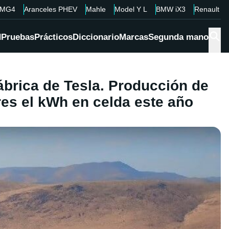
MG4
Aranceles PHEV
Mahle
Model Y L
BMW iX3
Renault 4
d
Pruebas
Prácticos
Diccionario
Marcas
Segunda mano
ábrica de Tesla. Producción de
res el kWh en celda este año