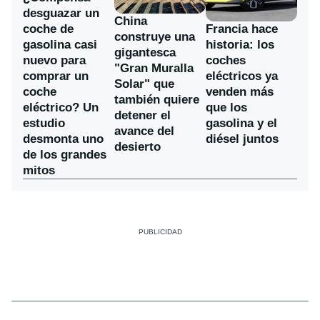
desguazar un
China
coche de
Francia hace
construye una
gasolina casi
historia: los
gigantesca
nuevo para
coches
"Gran Muralla
comprar un
eléctricos ya
Solar" que
coche
venden más
también quiere
eléctrico? Un
que los
detener el
estudio
gasolina y el
avance del
desmonta uno
diésel juntos
desierto
de los grandes
mitos