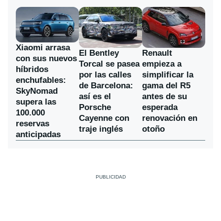
Xiaomi arrasa
El Bentley
Renault
con sus nuevos
Torcal se pasea
empieza a
híbridos
por las calles
simplificar la
enchufables:
de Barcelona:
gama del R5
SkyNomad
así es el
antes de su
supera las
Porsche
esperada
100.000
Cayenne con
renovación en
reservas
traje inglés
otoño
anticipadas