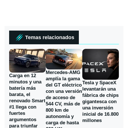
Temas relacionados
Mercedes-AMG
Carga en 12
amplía la gama
minutos y una
Tesla y SpaceX
del GT eléctrico
batería más
levantarán una
con una versión
barata, el
fábrica de chips
de acceso de
renovado Smart
gigantesca con
544 CV, más de
#1 llega con
una inversión
800 km de
fuertes
inicial de 16.800
autonomía y
argumentos
millones
carga de hasta
para triunfar