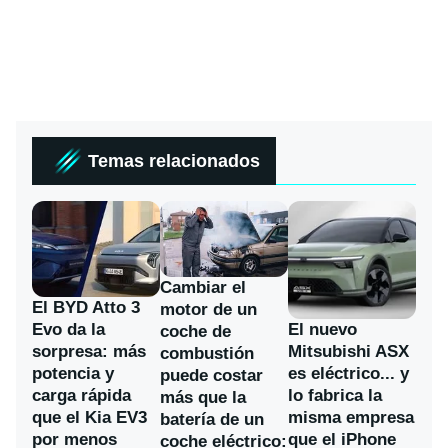
Temas relacionados
Cambiar el
El BYD Atto 3
motor de un
Evo da la
El nuevo
coche de
sorpresa: más
Mitsubishi ASX
combustión
potencia y
es eléctrico... y
puede costar
carga rápida
lo fabrica la
más que la
que el Kia EV3
misma empresa
batería de un
por menos
que el iPhone
coche eléctrico: