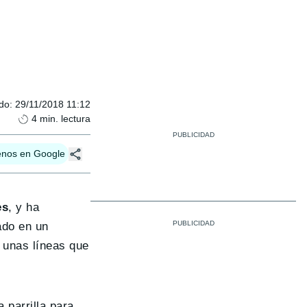
ado
:
29/11/2018 11:12
4
min. lectura
enos en Google
es
, y ha
ado en un
n unas líneas que
 parrilla para