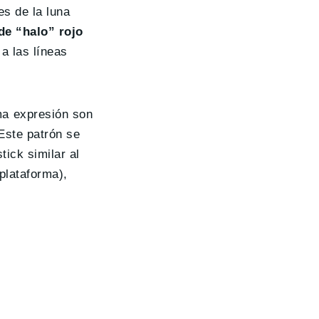
es de la luna
de “halo” rojo
a las líneas
ma expresión son
 Este patrón se
tick similar al
plataforma),