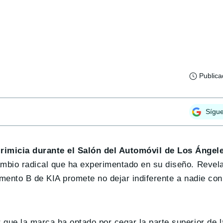
Public
Sígu
rimicia durante el Salón del Automóvil de Los Ángel
ambio radical que ha experimentado en su diseño. Revel
egmento B de KIA promete no dejar indiferente a nadie co
que la marca ha optado por cegar la parte superior de la