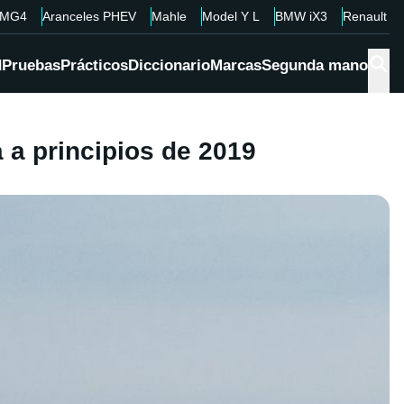
MG4
Aranceles PHEV
Mahle
Model Y L
BMW iX3
Renault 4
d
Pruebas
Prácticos
Diccionario
Marcas
Segunda mano
 a principios de 2019