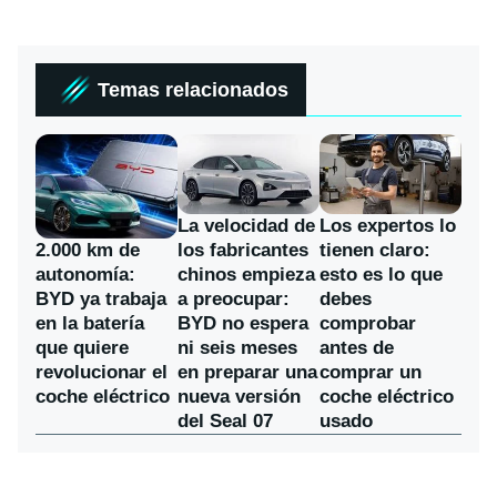
Temas relacionados
La velocidad de
Los expertos lo
los fabricantes
2.000 km de
tienen claro:
chinos empieza
autonomía:
esto es lo que
a preocupar:
BYD ya trabaja
debes
BYD no espera
en la batería
comprobar
ni seis meses
que quiere
antes de
en preparar una
revolucionar el
comprar un
nueva versión
coche eléctrico
coche eléctrico
del Seal 07
usado