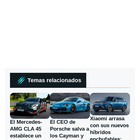
Temas relacionados
Xiaomi arrasa
El Mercedes-
El CEO de
con sus nuevos
AMG CLA 45
Porsche salva a
híbridos
establece un
los Cayman y
enchufables: