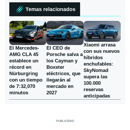
Temas relacionados
Xiaomi arrasa
El Mercedes-
El CEO de
con sus nuevos
AMG CLA 45
Porsche salva a
híbridos
establece un
los Cayman y
enchufables:
récord en
Boxster
SkyNomad
Nürburgring
eléctricos, que
supera las
con un tiempo
llegarán al
100.000
de 7:32,070
mercado en
reservas
minutos
2027
anticipadas