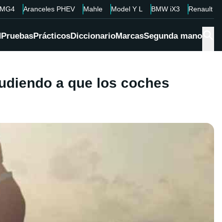
MG4
Aranceles PHEV
Mahle
Model Y L
BMW iX3
Renault 4
d
Pruebas
Prácticos
Diccionario
Marcas
Segunda mano
ludiendo a que los coches