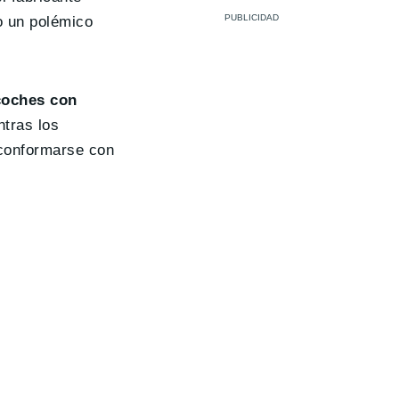
o un polémico
coches con
ntras los
 conformarse con