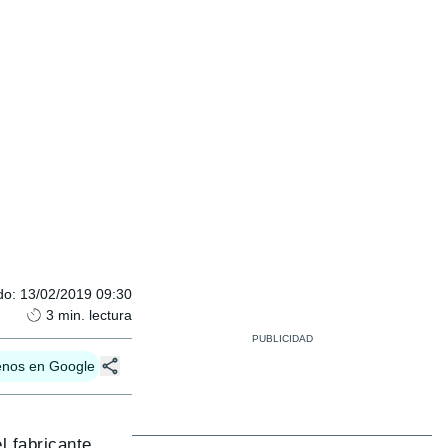
do
:
13/02/2019 09:30
3
min. lectura
enos en Google
l fabricante