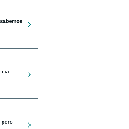
e sabemos
acia
 pero