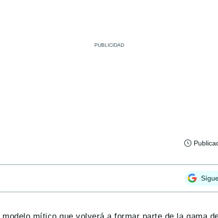
Publica
Sígu
 modelo mítico que volverá a formar parte de la gama de