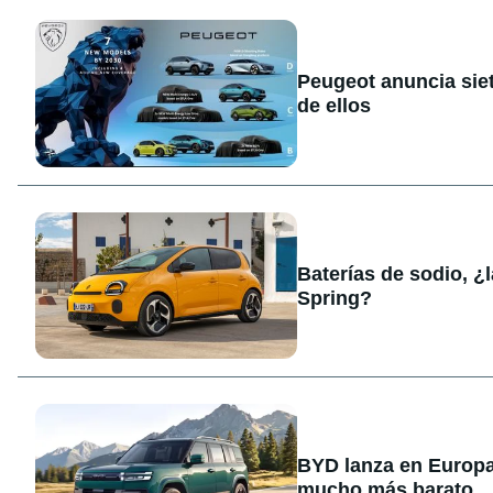
Peugeot anuncia sie
de ellos
Baterías de sodio, ¿
Spring?
BYD lanza en Europa
mucho más barato