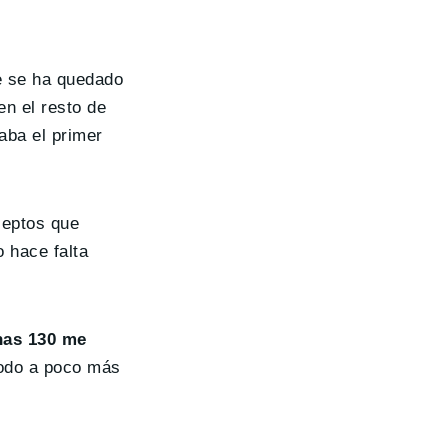
te se ha quedado
n el resto de
aba el primer
ceptos que
 hace falta
nas 130 me
 todo a poco más