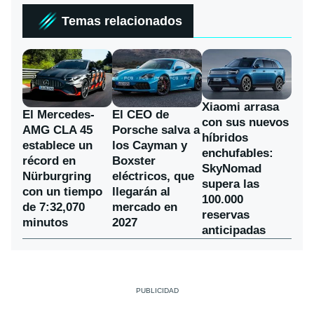
Temas relacionados
Xiaomi arrasa
El Mercedes-
El CEO de
con sus nuevos
AMG CLA 45
Porsche salva a
híbridos
establece un
los Cayman y
enchufables:
récord en
Boxster
SkyNomad
Nürburgring
eléctricos, que
supera las
con un tiempo
llegarán al
100.000
de 7:32,070
mercado en
reservas
minutos
2027
anticipadas