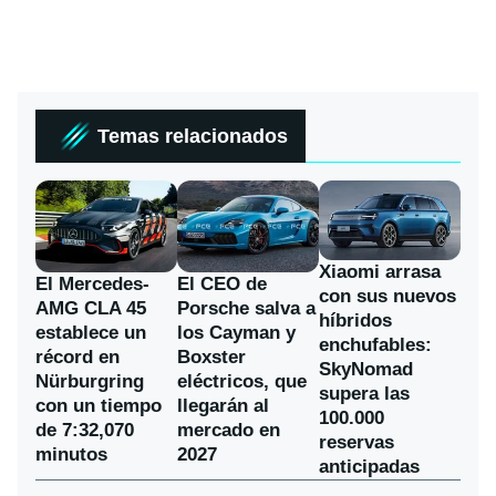
Temas relacionados
Xiaomi arrasa
El Mercedes-
El CEO de
con sus nuevos
AMG CLA 45
Porsche salva a
híbridos
establece un
los Cayman y
enchufables:
récord en
Boxster
SkyNomad
Nürburgring
eléctricos, que
supera las
con un tiempo
llegarán al
100.000
de 7:32,070
mercado en
reservas
minutos
2027
anticipadas