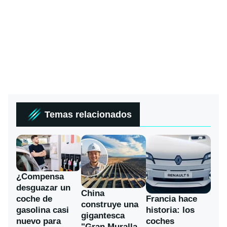
Temas relacionados
¿Compensa
desguazar un
China
coche de
Francia hace
construye una
gasolina casi
historia: los
gigantesca
nuevo para
coches
"Gran Muralla