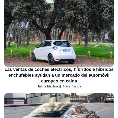
Las ventas de coches eléctricos, híbridos e híbridos
enchufables ayudan a un mercado del automóvil
europeo en caída
Jaime Martínez
Hace 7 años