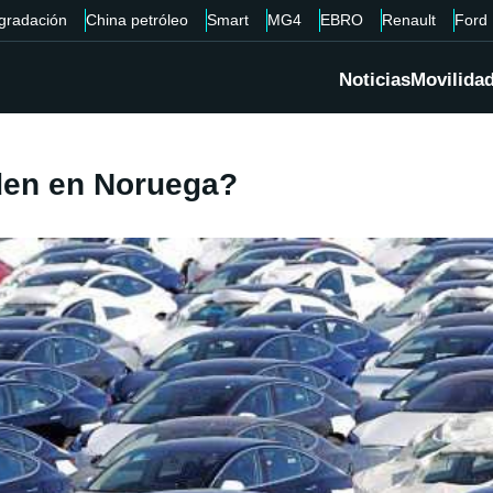
gradación
China petróleo
Smart
MG4
EBRO
Renault
Ford
Noticias
Movilida
den en Noruega?