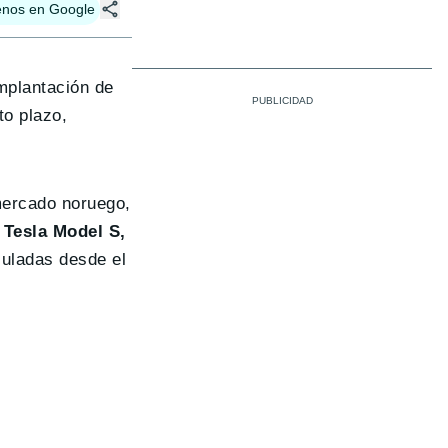
enos en Google
mplantación de
to plazo,
mercado noruego,
 Tesla Model S,
culadas desde el