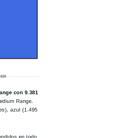
ange con 9.381
Medium Range.
es), azul (1.495
endidos en todo