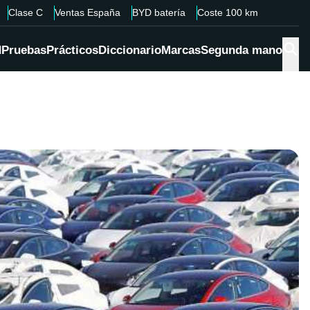
Clase C
Ventas España
BYD batería
Coste 100 km
d
Pruebas
Prácticos
Diccionario
Marcas
Segunda mano