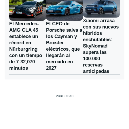
Xiaomi arrasa
El Mercedes-
El CEO de
con sus nuevos
AMG CLA 45
Porsche salva a
híbridos
establece un
los Cayman y
enchufables:
récord en
Boxster
SkyNomad
Nürburgring
eléctricos, que
supera las
con un tiempo
llegarán al
100.000
de 7:32,070
mercado en
reservas
minutos
2027
anticipadas