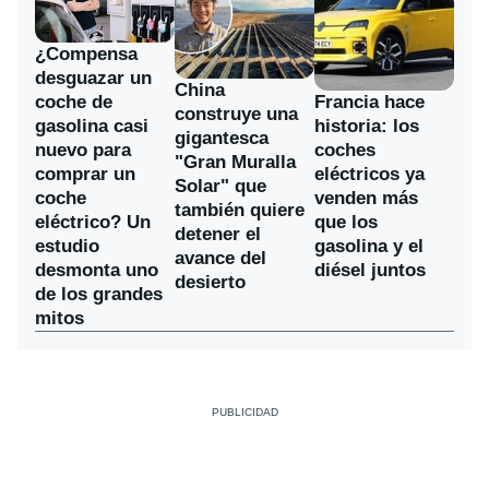
¿Compensa
desguazar un
China
coche de
Francia hace
construye una
gasolina casi
historia: los
gigantesca
nuevo para
coches
"Gran Muralla
comprar un
eléctricos ya
Solar" que
coche
venden más
también quiere
eléctrico? Un
que los
detener el
estudio
gasolina y el
avance del
desmonta uno
diésel juntos
desierto
de los grandes
mitos