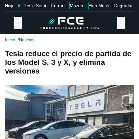
Hoy
Tesla Semi
Ferrari
Mazda
Elon Musk
Degradació
Inicio
Noticias
Tesla reduce el precio de partida de
los Model S, 3 y X, y elimina
versiones