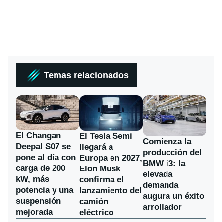
Temas relacionados
El Changan
El Tesla Semi
Comienza la
Deepal S07 se
llegará a
producción del
pone al día con
Europa en 2027,
BMW i3: la
carga de 200
Elon Musk
elevada
kW, más
confirma el
demanda
potencia y una
lanzamiento del
augura un éxito
suspensión
camión
arrollador
mejorada
eléctrico