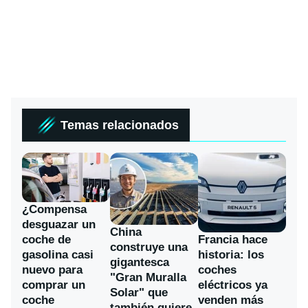
Temas relacionados
¿Compensa
desguazar un
China
coche de
Francia hace
construye una
gasolina casi
historia: los
gigantesca
nuevo para
coches
"Gran Muralla
comprar un
eléctricos ya
Solar" que
coche
venden más
también quiere