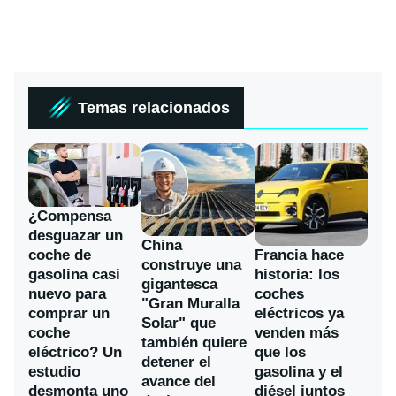
Temas relacionados
¿Compensa
desguazar un
China
coche de
Francia hace
construye una
gasolina casi
historia: los
gigantesca
nuevo para
coches
"Gran Muralla
comprar un
eléctricos ya
Solar" que
coche
venden más
también quiere
eléctrico? Un
que los
detener el
estudio
gasolina y el
avance del
desmonta uno
diésel juntos