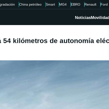
gradación
China petróleo
Smart
MG4
EBRO
Renault
Ford
Noticias
Movilida
54 kilómetros de autonomía eléct