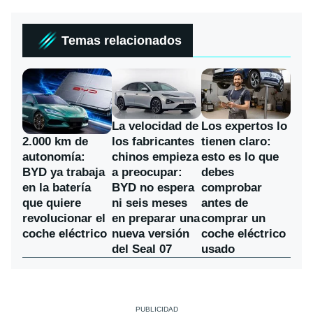
Temas relacionados
La velocidad de
Los expertos lo
los fabricantes
2.000 km de
tienen claro:
chinos empieza
autonomía:
esto es lo que
a preocupar:
BYD ya trabaja
debes
BYD no espera
en la batería
comprobar
ni seis meses
que quiere
antes de
en preparar una
revolucionar el
comprar un
nueva versión
coche eléctrico
coche eléctrico
del Seal 07
usado