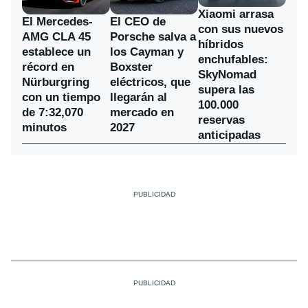
Xiaomi arrasa
El Mercedes-
El CEO de
con sus nuevos
AMG CLA 45
Porsche salva a
híbridos
establece un
los Cayman y
enchufables:
récord en
Boxster
SkyNomad
Nürburgring
eléctricos, que
supera las
con un tiempo
llegarán al
100.000
de 7:32,070
mercado en
reservas
minutos
2027
anticipadas