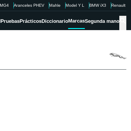
MG4
Aranceles PHEV
Mahle
Model Y L
BMW iX3
Renault 4
Marcas
d
Pruebas
Prácticos
Diccionario
Segunda mano