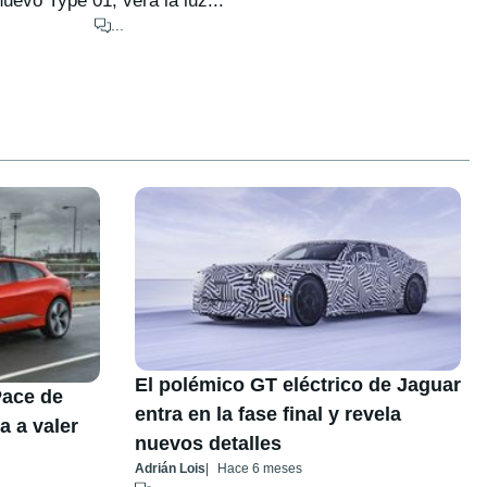
nuevo Type 01, verá la luz...
...
El polémico GT eléctrico de Jaguar
Pace de
entra en la fase final y revela
 a valer
nuevos detalles
Adrián Lois
Hace 6 meses