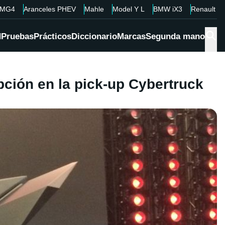
MG4
Aranceles PHEV
Mahle
Model Y L
BMW iX3
Renault 4
d
Pruebas
Prácticos
Diccionario
Marcas
Segunda mano
ción en la pick-up Cybertruck