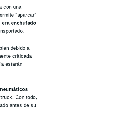
a con una
ermite “aparcar”
d era enchufado
ansportado.
 bien debido a
ente criticada
ía estarán
 neumáticos
truck. Con todo,
zado antes de su