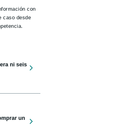
nformación con
te caso desde
mpetencia.
ra ni seis
comprar un