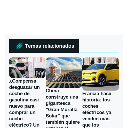
Temas relacionados
¿Compensa
desguazar un
China
coche de
Francia hace
construye una
gasolina casi
historia: los
gigantesca
nuevo para
coches
"Gran Muralla
comprar un
eléctricos ya
Solar" que
coche
venden más
también quiere
eléctrico? Un
que los