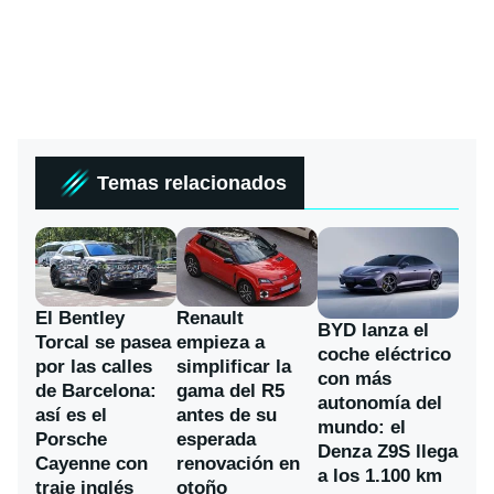
Temas relacionados
El Bentley
Renault
BYD lanza el
Torcal se pasea
empieza a
coche eléctrico
por las calles
simplificar la
con más
de Barcelona:
gama del R5
autonomía del
así es el
antes de su
mundo: el
Porsche
esperada
Denza Z9S llega
Cayenne con
renovación en
a los 1.100 km
traje inglés
otoño