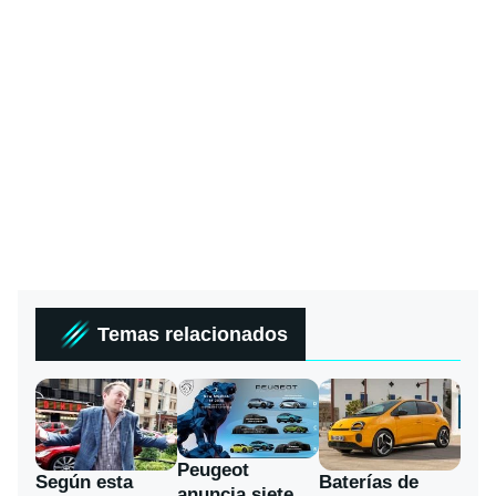
Temas relacionados
Peugeot
Según esta
Baterías de
anuncia siete